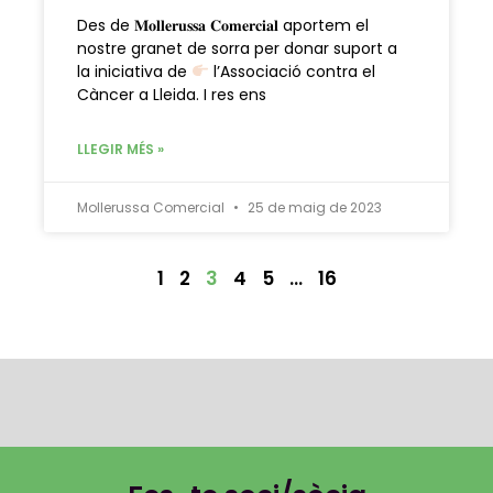
Des de 𝐌𝐨𝐥𝐥𝐞𝐫𝐮𝐬𝐬𝐚 𝐂𝐨𝐦𝐞𝐫𝐜𝐢𝐚𝐥 aportem el
nostre granet de sorra per donar suport a
la iniciativa de
l’Associació contra el
Càncer a Lleida. I res ens
LLEGIR MÉS »
Mollerussa Comercial
25 de maig de 2023
1
2
3
4
5
…
16