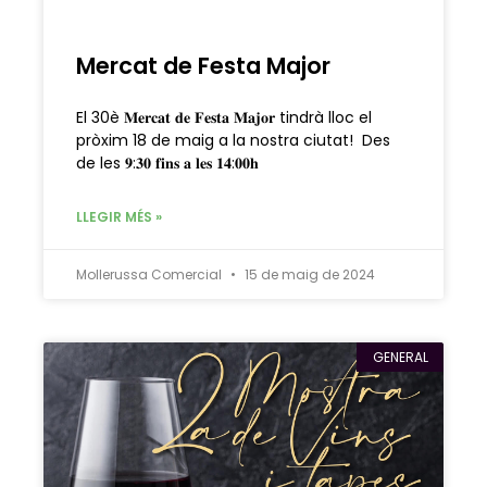
Mercat de Festa Major
El 30è 𝐌𝐞𝐫𝐜𝐚𝐭 𝐝𝐞 𝐅𝐞𝐬𝐭𝐚 𝐌𝐚𝐣𝐨𝐫 tindrà lloc el
pròxim 18 de maig a la nostra ciutat! Des
de les 𝟗:𝟑𝟎 𝐟𝐢𝐧𝐬 𝐚 𝐥𝐞𝐬 𝟏𝟒:𝟎𝟎𝐡
LLEGIR MÉS »
Mollerussa Comercial
15 de maig de 2024
GENERAL