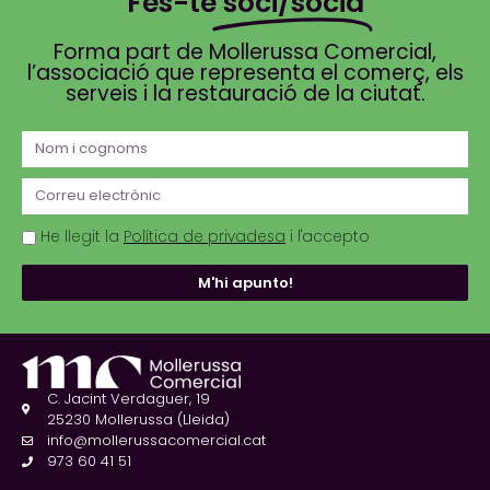
Fes-te
soci/sòcia
Forma part de Mollerussa Comercial,
l’associació que representa el comerç, els
serveis i la restauració de la ciutat.
He llegit la
Política de privadesa
i l'accepto
M'hi apunto!
C. Jacint Verdaguer, 19
25230 Mollerussa (Lleida)
info@mollerussacomercial.cat
973 60 41 51