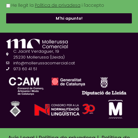
He llegit la
Política de privadesa
i l'accepto
M'hi apunto!
C. Jacint Verdaguer, 19
25230 Mollerussa (Lleida)
info@mollerussacomercial.cat
973 60 41 51
Avís Legal i Política de privadesa
|
Política de