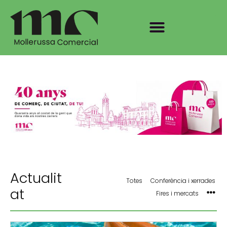
Actualit
Totes
Conferència i xerrades
at
Fires i mercats