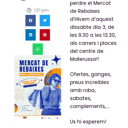
perdre el Mercat
1:37 pm
de Rebaixes
d’Hivern d’aquest
dissabte dia 3, de
les 9.30 a les 13.30,
als carrers i places
del centre de
Mollerussa!!
Ofertes, ganges,
preus increïbles
amb roba,
sabates,
complements,….
Us hi esperem!