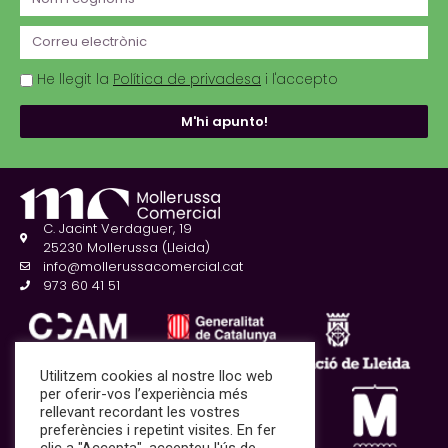
He llegit la
Política de privadesa
i l'accepto
M'hi apunto!
C. Jacint Verdaguer, 19
25230 Mollerussa (Lleida)
info@mollerussacomercial.cat
973 60 41 51
Utilitzem cookies al nostre lloc web
per oferir-vos l’experiència més
rellevant recordant les vostres
preferències i repetint visites. En fer