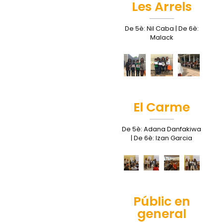
Les Arrels
De 5è: Nil Caba | De 6è:
Malack
El Carme
De 5è: Adana Danfakiwa
| De 6è: Izan Garcia
Públic en
general