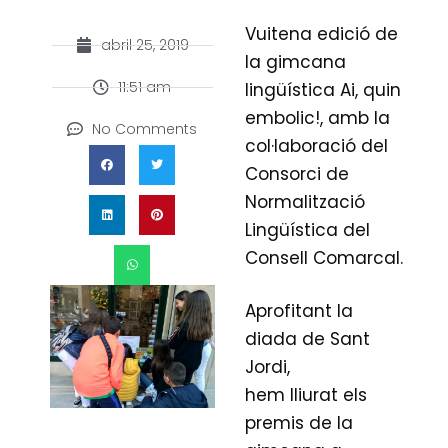
Vuitena edició de
abril 25, 2019
la gimcana
11:51 am
lingüística Ai, quin
embolic!, amb la
No Comments
col·laboració del
Consorci de
Normalització
Lingüística del
Consell Comarcal.
Aprofitant la
diada de Sant
Jordi,
hem lliurat els
premis de la