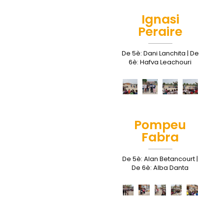
Ignasi
Peraire
De 5è: Dani Lanchita | De
6è: Hafva Leachouri
Pompeu
Fabra
De 5è: Alan Betancourt |
De 6è: Alba Danta