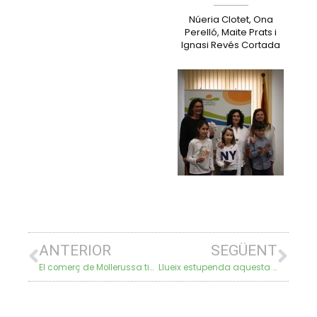
Núeria Clotet, Ona
Perelló, Maite Prats i
Ignasi Revés Cortada
ANTERIOR
SEGÜENT
El comerç de Mollerussa tindrà venda en línia a partir de finals del mes d’abril
Llueix estupenda aquesta Festa Major!