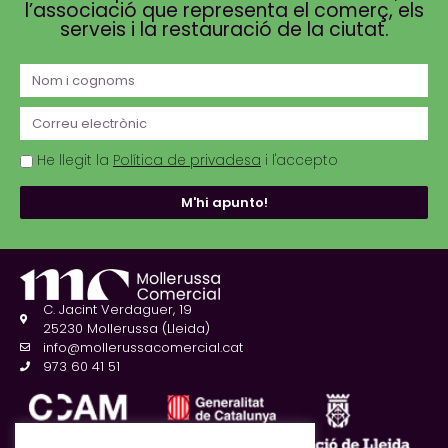
l’associació que representa el comerç, els
serveis i la restauració de la ciutat.
He llegit la
Política de privadesa
i l'accepto
M'hi apunto!
C. Jacint Verdaguer, 19
25230 Mollerussa (Lleida)
info@mollerussacomercial.cat
973 60 41 51