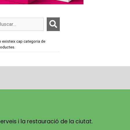
 existeix cap categoria de
oductes.
veis i la restauració de la ciutat.