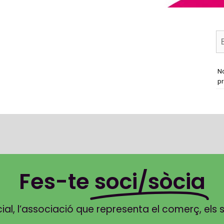
No
pr
Fes-te
soci/sòcia
, l’associació que representa el comerç, els ser