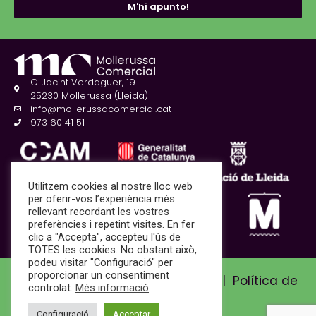
M'hi apunto!
C. Jacint Verdaguer, 19
25230 Mollerussa (Lleida)
info@mollerussacomercial.cat
973 60 41 51
Utilitzem cookies al nostre lloc web
per oferir-vos l’experiència més
rellevant recordant les vostres
preferències i repetint visites. En fer
clic a "Accepta", accepteu l'ús de
TOTES les cookies. No obstant això,
podeu visitar "Configuració" per
proporcionar un consentiment
Avís Legal i Política de privadesa
|
Política de
controlat.
Més informació
cookies
Configuració
Acceptar