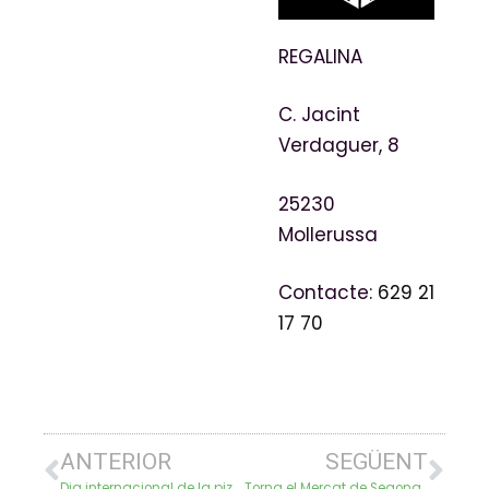
REGALINA
C. Jacint
Verdaguer, 8
25230
Mollerussa
Contacte:
629 21
17 70
ANTERIOR
SEGÜENT
Dia internacional de la pizza!
Torna el Mercat de Segona Mà!