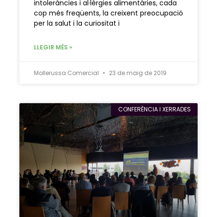
intoleràncies i al·lèrgies alimentàries, cada
cop més freqüents, la creixent preocupació
per la salut i la curiositat i
LLEGIR MÉS »
Mollerussa Comercial
23 de maig de 2019
CONFERÈNCIA I XERRADES