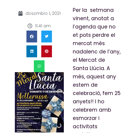
Per la setmana
desembre 1, 2021
vinent, anotat a
11:41 am
l’agenda que no
et pots perdre el
mercat més
nadalenc de l’any,
el Mercat de
Santa Llúcia. A
més, aquest any
estem de
celebració, fem 25
anyets!! I ho
celebrem amb
esmorzar i
activitats