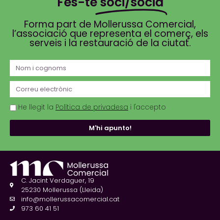
Fes-te
soci/sòcia
Forma part de Mollerussa Comercial,
l’associació que representa el comerç, els
serveis i la restauració de la ciutat.
He llegit la
Política de privadesa
i l'accepto
M'hi apunto!
C. Jacint Verdaguer, 19
25230 Mollerussa (Lleida)
info@mollerussacomercial.cat
973 60 41 51