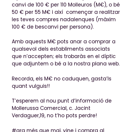
canvi de 100 € per 110 Molleuros (M€), o bé
50 € per 55 M€ i així començar a realitzar
les teves compres nadalenques (màxim
100 € de bescanvi per persona).
Amb aquests M€ pots anar a comprar a
qualsevol dels establiments associats
que n’accepten; els trobaràs en el díptic
que adjuntem o bé a la nostra plana web.
Recorda, els M€ no caduquen, gasta’ls
quant vulguis!!
T’esperem al nou punt d’informació de
Mollerussa Comercial, c. Jacint
Verdaguer,19, no t’ho pots perdre!
#ara més que mai, vine i compra al