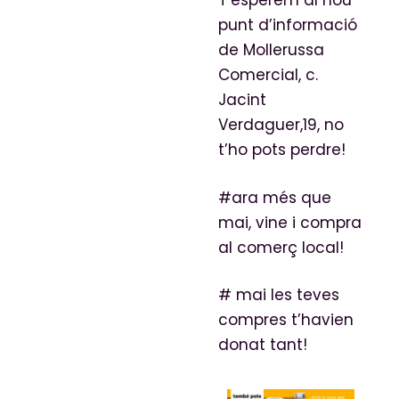
T’esperem al nou
punt d’informació
de Mollerussa
Comercial, c.
Jacint
Verdaguer,19, no
t’ho pots perdre!
#ara més que
mai, vine i compra
al comerç local!
# mai les teves
compres t’havien
donat tant!