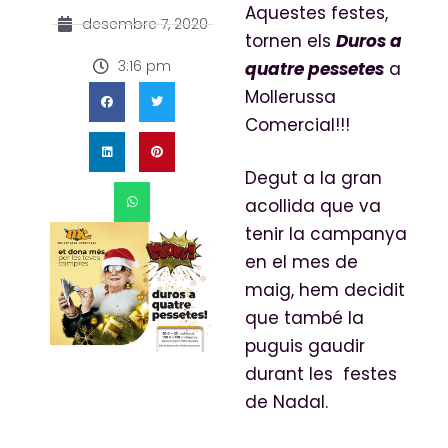
Aquestes festes,
desembre 7, 2020
tornen els
Duros a
3:16 pm
quatre pessetes
a
Mollerussa
Comercial!!!
Degut a la gran
acollida que va
tenir la campanya
en el mes de
maig, hem decidit
que també la
puguis gaudir
durant les festes
de Nadal.