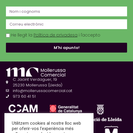
He llegit la
Política de privadesa
i l'accepto
M'hi apunto!
C. Jacint Verdaguer, 19
25230 Mollerussa (Lleida)
info@mollerussacomercial.cat
973 60 41 51
Utilitzem cookies al nostre lloc web
per oferir-vos l’experiència més