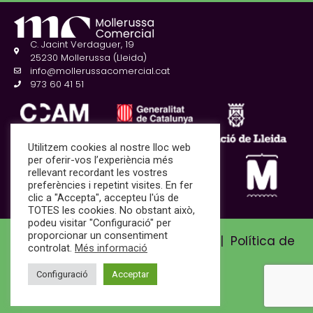
C. Jacint Verdaguer, 19
25230 Mollerussa (Lleida)
info@mollerussacomercial.cat
973 60 41 51
Utilitzem cookies al nostre lloc web
per oferir-vos l’experiència més
rellevant recordant les vostres
preferències i repetint visites. En fer
clic a "Accepta", accepteu l'ús de
TOTES les cookies. No obstant això,
podeu visitar "Configuració" per
proporcionar un consentiment
Avís Legal i Política de privadesa
|
Política de
controlat.
Més informació
cookies
Configuració
Acceptar