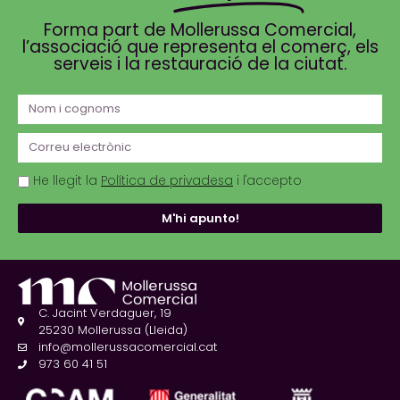
Forma part de Mollerussa Comercial,
l’associació que representa el comerç, els
serveis i la restauració de la ciutat.
He llegit la
Política de privadesa
i l'accepto
M'hi apunto!
C. Jacint Verdaguer, 19
25230 Mollerussa (Lleida)
info@mollerussacomercial.cat
973 60 41 51