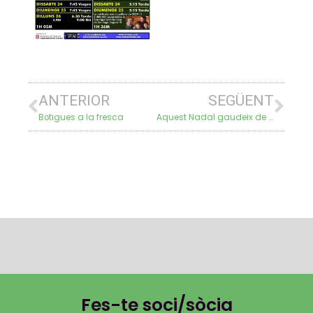
ANTERIOR
SEGÜENT
Botigues a la fresca
Aquest Nadal gaudeix de teatre i cinema gratuïts comprant a Mollerussa Comercial!
Fes-te
soci/sòcia