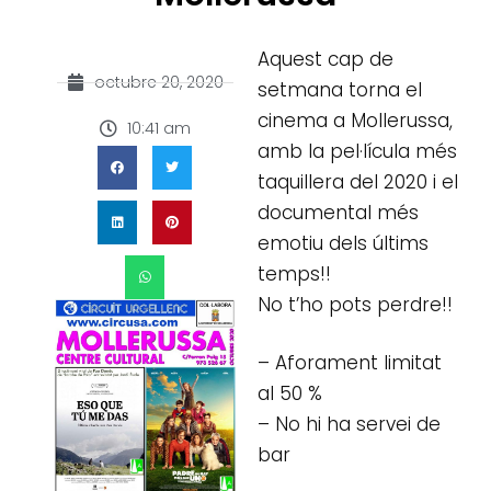
Aquest cap de
octubre 20, 2020
setmana torna el
cinema a Mollerussa,
10:41 am
amb la pel·lícula més
taquillera del 2020 i el
documental més
emotiu dels últims
temps!!
No t’ho pots perdre!!
– Aforament limitat
al 50 %
– No hi ha servei de
bar