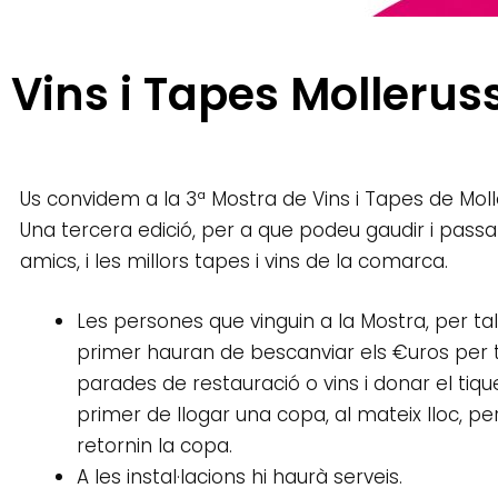
 Vins i Tapes Molleru
Us convidem a la 3ª Mostra de Vins i Tapes de Mol
Una tercera edició, per a que podeu gaudir i pass
amics, i les millors tapes i vins de la comarca.
Les persones que vinguin a la Mostra, per tal 
primer hauran de bescanviar els €uros per t
parades de restauració o vins i donar el tiqu
primer de llogar una copa, al mateix lloc, pe
retornin la copa.
A les instal·lacions hi haurà serveis.