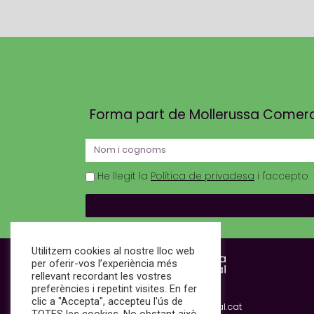
Forma part de Mollerussa Comercial
He llegit la
Política de privadesa
i l'accepto
Utilitzem cookies al nostre lloc web
per oferir-vos l’experiència més
rellevant recordant les vostres
C. Jacint Verdaguer, 19
preferències i repetint visites. En fer
25230 Mollerussa (Lleida)
clic a "Accepta", accepteu l'ús de
info@mollerussacomercial.cat