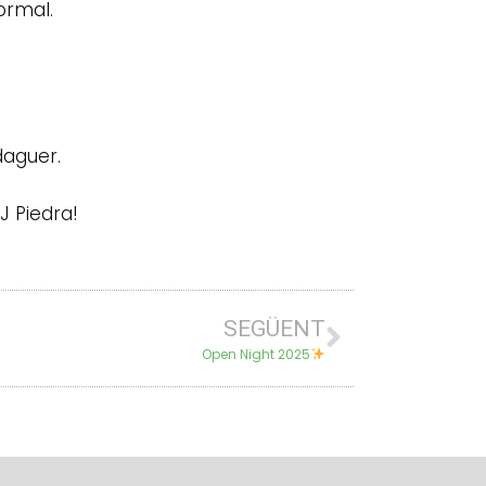
ormal.
rdaguer.
J Piedra!
SEGÜENT
Open Night 2025