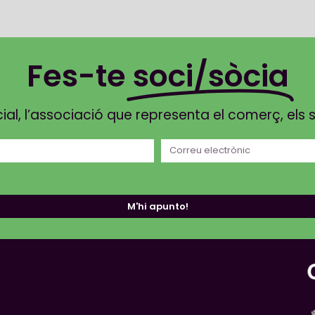
Fes-te
soci/sòcia
, l’associació que representa el comerç, els ser
M'hi apunto!