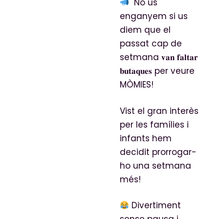
No us
enganyem si us
diem que el
passat cap de
setmana 𝐯𝐚𝐧 𝐟𝐚𝐥𝐭𝐚𝐫
𝐛𝐮𝐭𝐚𝐪𝐮𝐞𝐬 per veure
MÒMIES!
Vist el gran interès
per les famílies i
infants hem
decidit prorrogar-
ho una setmana
més!
Divertiment