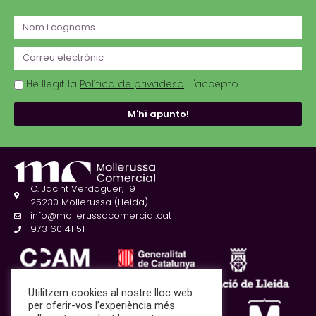
He llegit la
Política de privadesa
i l'accepto
M'hi apunto!
C. Jacint Verdaguer, 19
25230 Mollerussa (Lleida)
info@mollerussacomercial.cat
973 60 41 51
Utilitzem cookies al nostre lloc web
per oferir-vos l’experiència més