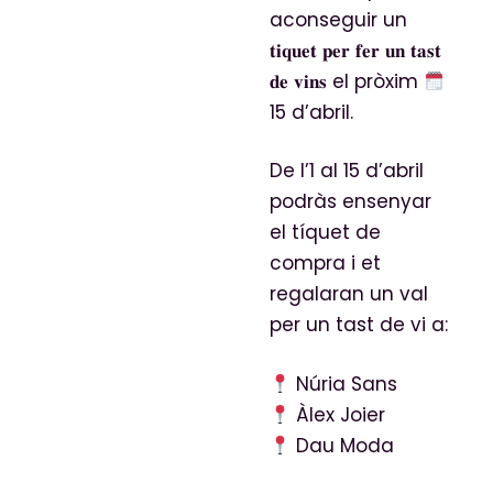
aconseguir un
𝐭𝐢𝐪𝐮𝐞𝐭 𝐩𝐞𝐫 𝐟𝐞𝐫 𝐮𝐧 𝐭𝐚𝐬𝐭
𝐝𝐞 𝐯𝐢𝐧𝐬 el pròxim
15 d’abril.
De l’1 al 15 d’abril
podràs ensenyar
el tíquet de
compra i et
regalaran un val
per un tast de vi a
:
Núria Sans
Àlex Joier
Dau Moda