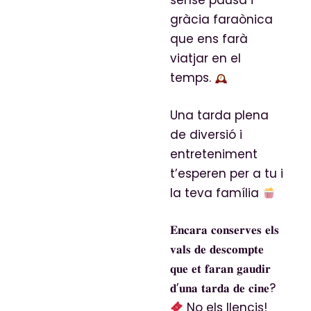
sense pausa i
gràcia faraònica
que ens farà
viatjar en el
temps.
Una tarda plena
de diversió i
entreteniment
t’esperen per a tu i
la teva família
𝐄𝐧𝐜𝐚𝐫𝐚 𝐜𝐨𝐧𝐬𝐞𝐫𝐯𝐞𝐬 𝐞𝐥𝐬
𝐯𝐚𝐥𝐬 𝐝𝐞 𝐝𝐞𝐬𝐜𝐨𝐦𝐩𝐭𝐞
𝐪𝐮𝐞 𝐞𝐭 𝐟𝐚𝐫𝐚𝐧 𝐠𝐚𝐮𝐝𝐢𝐫
𝐝’𝐮𝐧𝐚 𝐭𝐚𝐫𝐝𝐚 𝐝𝐞 𝐜𝐢𝐧𝐞?
No els llencis!