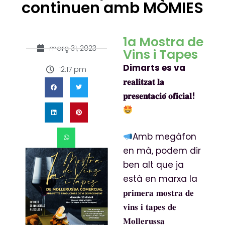
continuen amb MÒMIES
1a Mostra de
març 31, 2023
Vins i Tapes
Dimarts es va
12:17 pm
𝐫𝐞𝐚𝐥𝐢𝐭𝐳𝐚𝐭 𝐥𝐚
𝐩𝐫𝐞𝐬𝐞𝐧𝐭𝐚𝐜𝐢𝐨́ 𝐨𝐟𝐢𝐜𝐢𝐚𝐥!
Amb megàfon
en mà, podem dir
ben alt que ja
està en marxa la
𝐩𝐫𝐢𝐦𝐞𝐫𝐚 𝐦𝐨𝐬𝐭𝐫𝐚 𝐝𝐞
𝐯𝐢𝐧𝐬 𝐢 𝐭𝐚𝐩𝐞𝐬 𝐝𝐞
𝐌𝐨𝐥𝐥𝐞𝐫𝐮𝐬𝐬𝐚