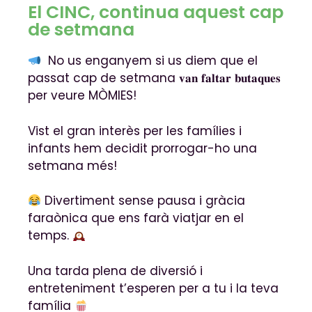
El CINC, continua aquest cap
de setmana
No us enganyem si us diem que el
passat cap de setmana 𝐯𝐚𝐧 𝐟𝐚𝐥𝐭𝐚𝐫 𝐛𝐮𝐭𝐚𝐪𝐮𝐞𝐬
per veure MÒMIES!
Vist el gran interès per les famílies i
infants hem decidit prorrogar-ho una
setmana més!
Divertiment sense pausa i gràcia
faraònica que ens farà viatjar en el
temps.
Una tarda plena de diversió i
entreteniment t’esperen per a tu i la teva
família