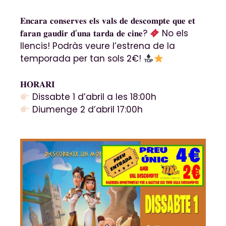
𝐄𝐧𝐜𝐚𝐫𝐚 𝐜𝐨𝐧𝐬𝐞𝐫𝐯𝐞𝐬 𝐞𝐥𝐬 𝐯𝐚𝐥𝐬 𝐝𝐞 𝐝𝐞𝐬𝐜𝐨𝐦𝐩𝐭𝐞 𝐪𝐮𝐞 𝐞𝐭
𝐟𝐚𝐫𝐚𝐧 𝐠𝐚𝐮𝐝𝐢𝐫 𝐝’𝐮𝐧𝐚 𝐭𝐚𝐫𝐝𝐚 𝐝𝐞 𝐜𝐢𝐧𝐞?
No els
llencis! Podràs veure l’estrena de la
temporada per tan sols 2€!
𝐇𝐎𝐑𝐀𝐑𝐈
Dissabte 1 d’abril a les 18:00h
Diumenge 2 d’abril 17:00h