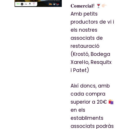
𝐂𝐨𝐦𝐞𝐫𝐜𝐢𝐚𝐥!
Amb petits
productors de vi i
els nostres
associats de
restauració
(Krostó, Bodega
Xarel·lo, Resquitx
i Patet)
Així doncs, amb
cada compra
superior a 20€
en els
establiments
associats podràs