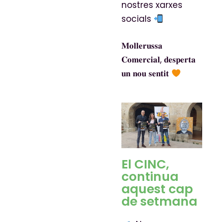
nostres xarxes
socials
𝐌𝐨𝐥𝐥𝐞𝐫𝐮𝐬𝐬𝐚
𝐂𝐨𝐦𝐞𝐫𝐜𝐢𝐚𝐥, 𝐝𝐞𝐬𝐩𝐞𝐫𝐭𝐚
𝐮𝐧 𝐧𝐨𝐮 𝐬𝐞𝐧𝐭𝐢𝐭
El CINC,
continua
aquest cap
de setmana