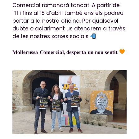
Comercial romandrà tancat. A partir de
l’11 i fins al 15 d’abril també ens els podreu
portar a la nostra oficina. Per qualsevol
dubte o aclariment us atendrem a través
de les nostres xarxes socials
𝐌𝐨𝐥𝐥𝐞𝐫𝐮𝐬𝐬𝐚 𝐂𝐨𝐦𝐞𝐫𝐜𝐢𝐚𝐥, 𝐝𝐞𝐬𝐩𝐞𝐫𝐭𝐚 𝐮𝐧 𝐧𝐨𝐮 𝐬𝐞𝐧𝐭𝐢𝐭