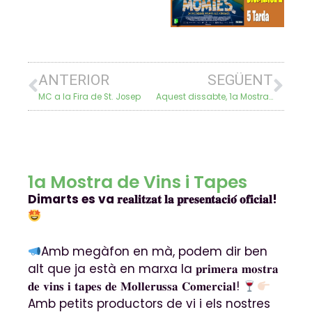
ANTERIOR
SEGÜENT
MC a la Fira de St. Josep
Aquest dissabte, 1a Mostra de Vi i Tapes a Mollerussa
1a Mostra de Vins i Tapes
Dimarts es va 𝐫𝐞𝐚𝐥𝐢𝐭𝐳𝐚𝐭 𝐥𝐚 𝐩𝐫𝐞𝐬𝐞𝐧𝐭𝐚𝐜𝐢𝐨́ 𝐨𝐟𝐢𝐜𝐢𝐚𝐥!
Amb megàfon en mà, podem dir ben
alt que ja està en marxa la 𝐩𝐫𝐢𝐦𝐞𝐫𝐚 𝐦𝐨𝐬𝐭𝐫𝐚
𝐝𝐞 𝐯𝐢𝐧𝐬 𝐢 𝐭𝐚𝐩𝐞𝐬 𝐝𝐞 𝐌𝐨𝐥𝐥𝐞𝐫𝐮𝐬𝐬𝐚 𝐂𝐨𝐦𝐞𝐫𝐜𝐢𝐚𝐥!
Amb petits productors de vi i els nostres