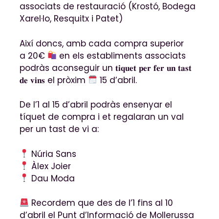
associats de restauració (Krostó, Bodega
Xarel·lo, Resquitx i Patet)
Així doncs, amb cada compra superior
a 20€
en els establiments associats
podràs aconseguir un 𝐭𝐢𝐪𝐮𝐞𝐭 𝐩𝐞𝐫 𝐟𝐞𝐫 𝐮𝐧 𝐭𝐚𝐬𝐭
𝐝𝐞 𝐯𝐢𝐧𝐬 el pròxim
15 d’abril.
De l’1 al 15 d’abril podràs ensenyar el
tíquet de compra i et regalaran un val
per un tast de vi a
:
Núria Sans
Àlex Joier
Dau Moda
Recordem que des de l’1 fins al 10
d’abril el Punt d’Informació de Mollerussa