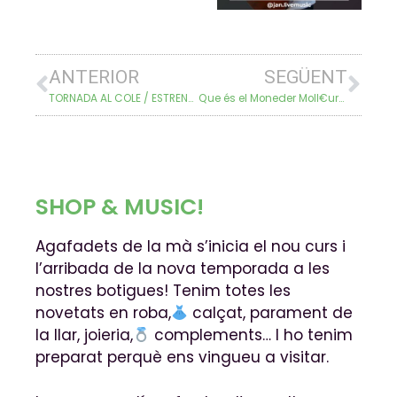
ANTERIOR
SEGÜENT
TORNADA AL COLE / ESTRENA DE TADEO JONES 3!
Que és el Moneder Moll€uro?
SHOP & MUSIC!
Agafadets de la mà s’inicia el nou curs i
l’arribada de la nova temporada a les
nostres botigues! Tenim totes les
novetats en roba,
calçat, parament de
la llar, joieria,
complements… I ho tenim
preparat perquè ens vingueu a visitar.