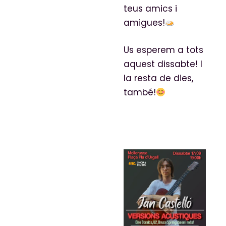
teus amics i
amigues!
Us esperem a tots
aquest dissabte! I
la resta de dies,
també!