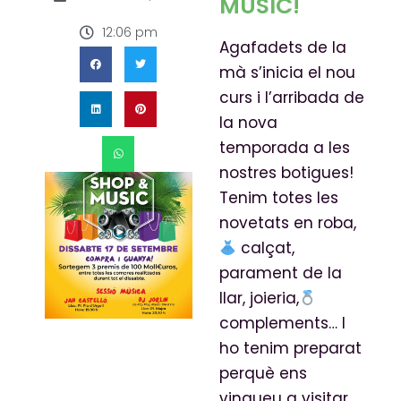
MUSIC!
12:06 pm
Agafadets de la
mà s’inicia el nou
curs i l’arribada de
la nova
temporada a les
nostres botigues!
Tenim totes les
novetats en roba,
calçat,
parament de la
llar, joieria,
complements… I
ho tenim preparat
perquè ens
vingueu a visitar.