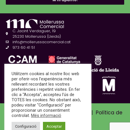
C. Jacint Verdaguer, 19
25230 Mollerussa (Lleida)
info@mollerussacomercial.cat
973 60 41 51
Utilitzem cookies al nostre lloc web
per oferir-vos l’experiència més
rellevant recordant les vostres
preferències i repetint visites. En fer
clic a "Accepta", accepteu l'ús de
TOTES les cookies. No obstant això,
podeu visitar "Configuració" per
proporcionar un consentiment
Avís Legal i Política de privadesa
|
Política de
controlat.
Més informació
cookies
Configuració
Acceptar